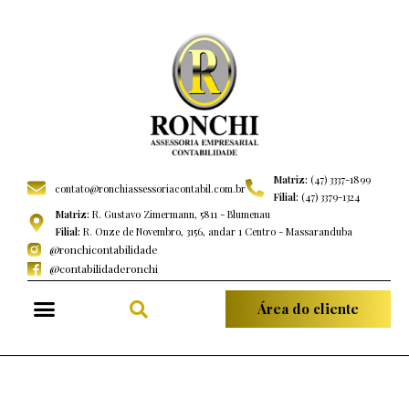
Matriz:
(47) 3337-1899
contato@ronchiassessoriacontabil.com.br
Filial:
(47) 3379-1324
Matriz:
R. Gustavo Zimermann, 5811 - Blumenau
Filial:
R. Onze de Novembro, 3156, andar 1 Centro - Massaranduba
@ronchicontabilidade
@contabilidaderonchi
Área do cliente