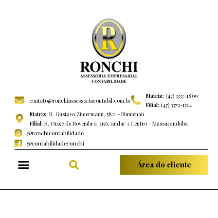
Matriz:
(47) 3337-1899
contato@ronchiassessoriacontabil.com.br
Filial:
(47) 3379-1324
Matriz:
R. Gustavo Zimermann, 5811 - Blumenau
Filial:
R. Onze de Novembro, 3156, andar 1 Centro - Massaranduba
@ronchicontabilidade
@contabilidaderonchi
Área do cliente