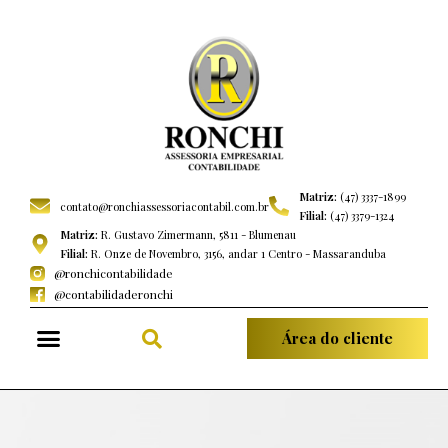
Matriz:
(47) 3337-1899
contato@ronchiassessoriacontabil.com.br
Filial:
(47) 3379-1324
Matriz:
R. Gustavo Zimermann, 5811 - Blumenau
Filial:
R. Onze de Novembro, 3156, andar 1 Centro - Massaranduba
@ronchicontabilidade
@contabilidaderonchi
Área do cliente