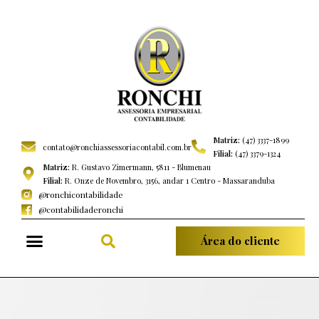
Matriz:
(47) 3337-1899
contato@ronchiassessoriacontabil.com.br
Filial:
(47) 3379-1324
Matriz:
R. Gustavo Zimermann, 5811 - Blumenau
Filial:
R. Onze de Novembro, 3156, andar 1 Centro - Massaranduba
@ronchicontabilidade
@contabilidaderonchi
Área do cliente